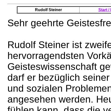
Rudolf Steiner
Start 
Sehr geehrte Geistesfr
Rudolf Steiner ist zweife
hervorragendsten Vorkä
Geisteswissenschaft g
darf er bezüglich seine
und sozialen Problemen
angesehen werden. Heut
fühlen kann, dass die ve